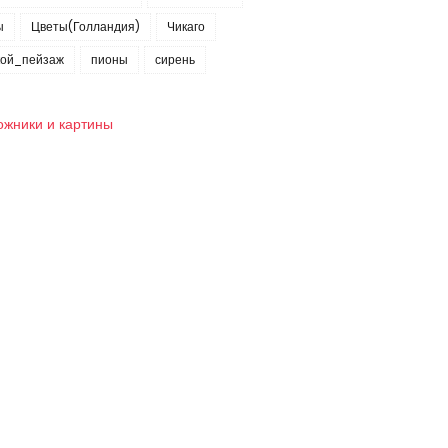
ы
Цветы(Голландия)
Чикаго
кой_пейзаж
пионы
сирень