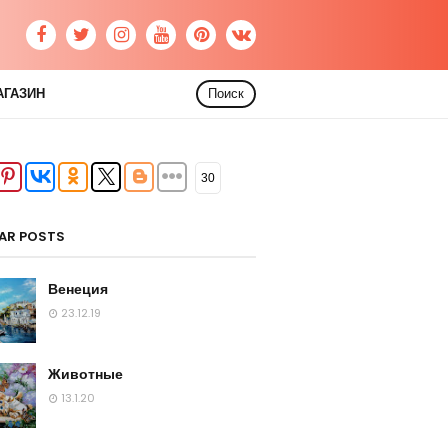
АГАЗИН
Поиск
30
AR POSTS
Венеция
23.12.19
Животные
13.1.20