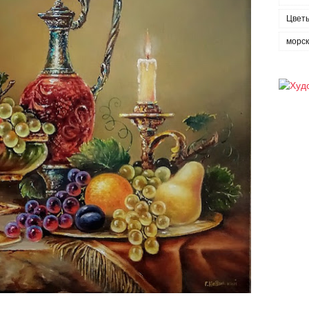
Цвет
морс