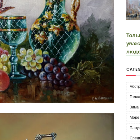
Толь
уваж
люде
CATEG
Абстр
Голла
Зима
Море
Пару
Сред