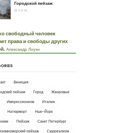
Городской пейзаж
11.5.19
ко свободный человек
ает права и свободы других
й.
Александр Лоуэн
ORIES
акт
Венеция
ндский пейзаж
Город
Жанровые
Импрессионизм
Италия
Натюрморт
Нью-Йорк
сники
Пейзаж
Санкт Петербург
иземноморский пейзаж
Сюрреализм