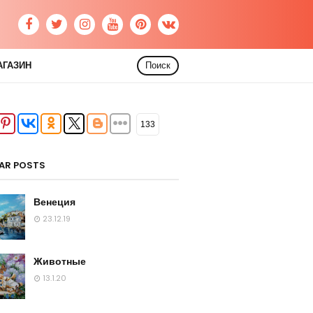
АГАЗИН
Поиск
133
AR POSTS
Венеция
23.12.19
Животные
13.1.20