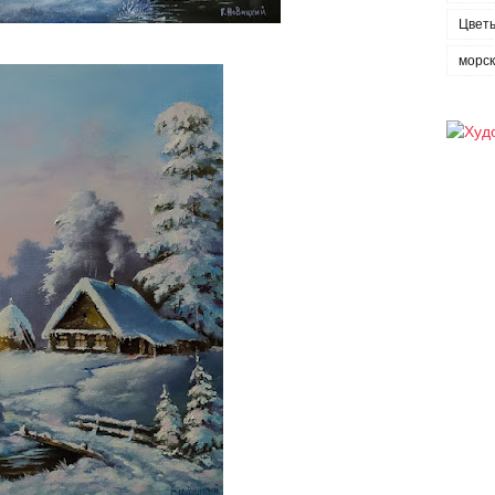
Цвет
морс