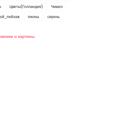
ы
Цветы(Голландия)
Чикаго
кой_пейзаж
пионы
сирень