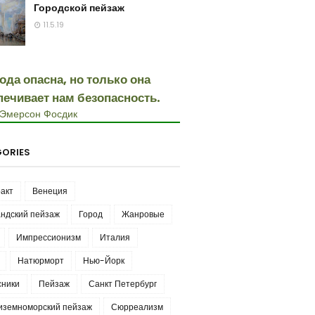
Городской пейзаж
11.5.19
ода опасна, но только она
печивает нам безопасность.
 Эмерсон Фосдик
ORIES
акт
Венеция
ндский пейзаж
Город
Жанровые
Импрессионизм
Италия
Натюрморт
Нью-Йорк
сники
Пейзаж
Санкт Петербург
иземноморский пейзаж
Сюрреализм