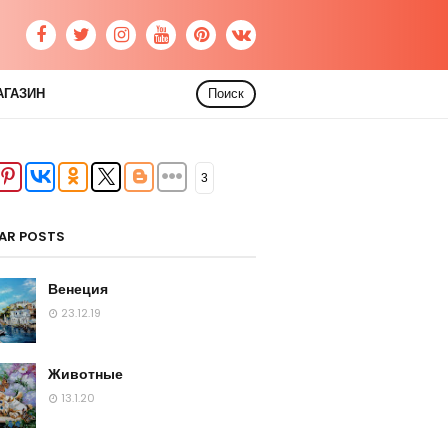
АГАЗИН
Поиск
3
AR POSTS
Венеция
23.12.19
Животные
13.1.20