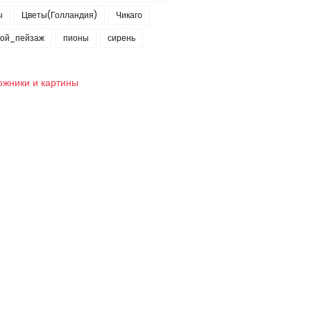
ы
Цветы(Голландия)
Чикаго
кой_пейзаж
пионы
сирень