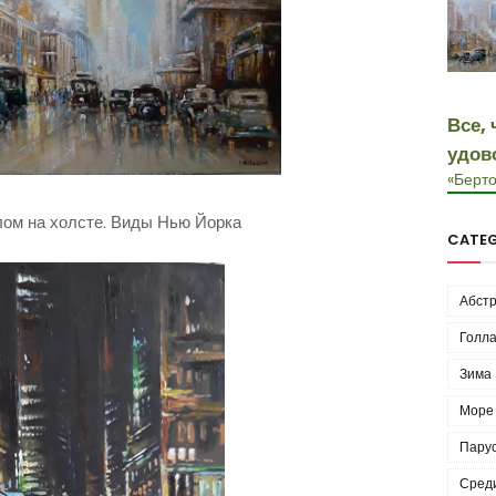
Все, 
удов
«Берто
ом на холсте. Виды Нью Йорка
CATEG
Абстр
Голла
Зима
Море
Пару
Сред