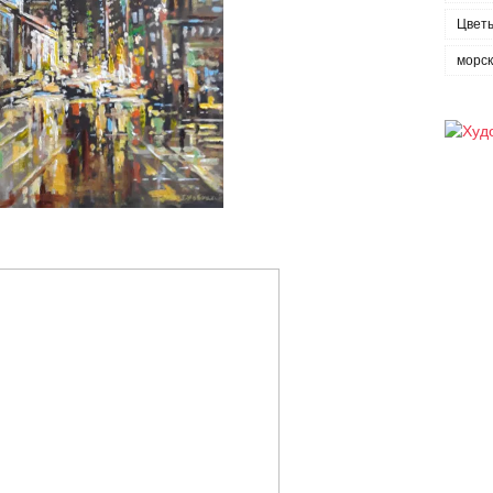
Цвет
морс