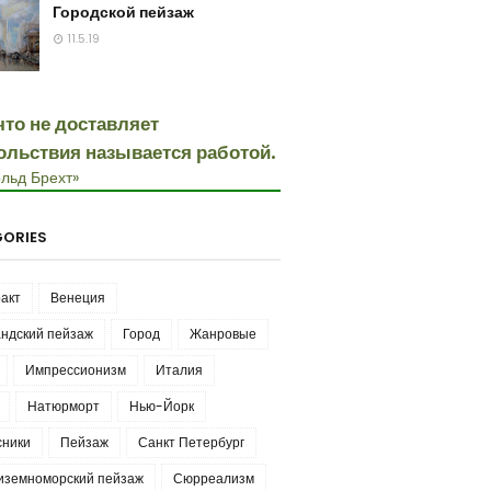
Городской пейзаж
11.5.19
что не доставляет
ольствия называется работой.
льд Брехт»
ORIES
акт
Венеция
ндский пейзаж
Город
Жанровые
Импрессионизм
Италия
Натюрморт
Нью-Йорк
сники
Пейзаж
Санкт Петербург
иземноморский пейзаж
Сюрреализм