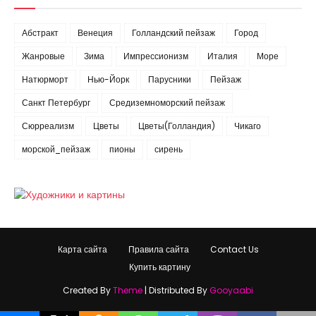
Абстракт
Венеция
Голландский пейзаж
Город
Жанровые
Зима
Импрессионизм
Италия
Море
Натюрморт
Нью-Йорк
Парусники
Пейзаж
Санкт Петербург
Средиземноморский пейзаж
Сюрреализм
Цветы
Цветы(Голландия)
Чикаго
морской_пейзаж
пионы
сирень
Карта сайта
Правила сайта
Contact Us
Купить картину
Created By
Theme
| Distributed By
Gooyaabi