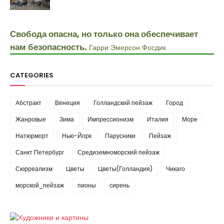
Свобода опасна, но только она обеспечивает
нам безопасность.
Гарри Эмерсон Фосдик
CATEGORIES
Абстракт
Венеция
Голландский пейзаж
Город
Жанровые
Зима
Импрессионизм
Италия
Море
Натюрморт
Нью-Йорк
Парусники
Пейзаж
Санкт Петербург
Средиземноморский пейзаж
Сюрреализм
Цветы
Цветы(Голландия)
Чикаго
морской_пейзаж
пионы
сирень