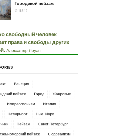
Городской пейзаж
11.5.19
ко свободный человек
ает права и свободы других
й.
Александр Лоуэн
ORIES
акт
Венеция
ндский пейзаж
Город
Жанровые
Импрессионизм
Италия
Натюрморт
Нью-Йорк
сники
Пейзаж
Санкт Петербург
иземноморский пейзаж
Сюрреализм