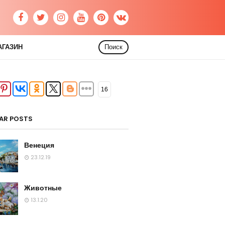
АГАЗИН
Поиск
16
AR POSTS
Венеция
23.12.19
Животные
13.1.20