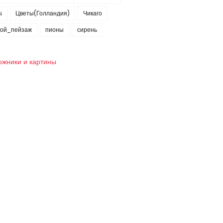
ы
Цветы(Голландия)
Чикаго
кой_пейзаж
пионы
сирень