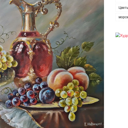
Цвет
морс