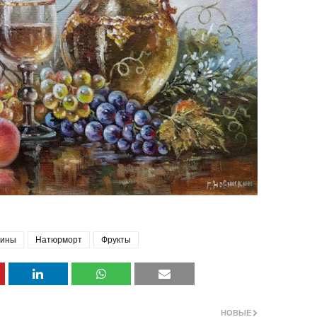
тины
Натюрморт
Фрукты
НОВЫЕ