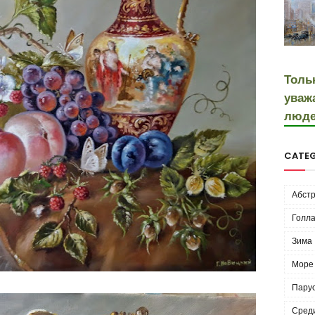
Толь
уваж
люде
CATEG
Абстр
Голла
Зима
Море
Пару
Сред