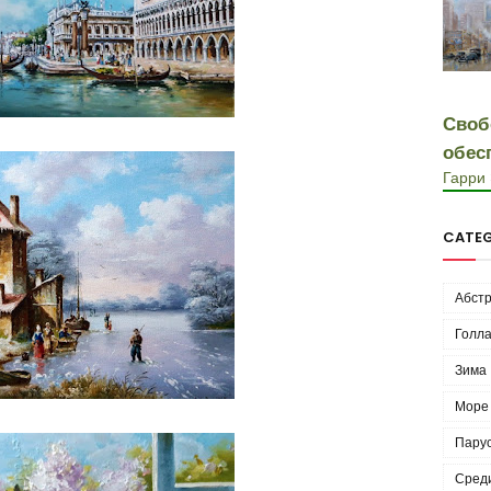
Своб
обес
Гарри
CATEG
Абстр
Голла
Зима
Море
Пару
Сред