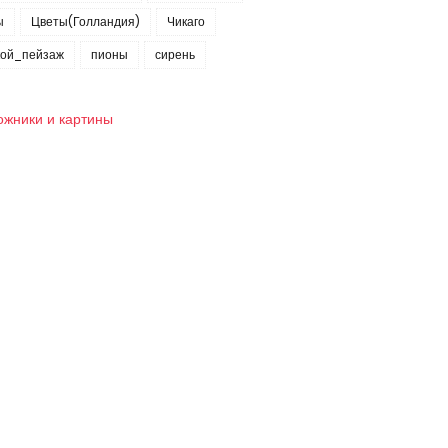
ы
Цветы(Голландия)
Чикаго
кой_пейзаж
пионы
сирень