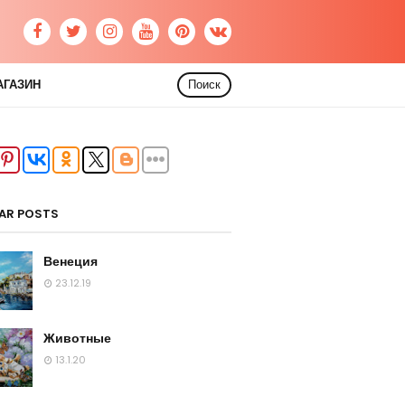
АГАЗИН
Поиск
AR POSTS
Венеция
23.12.19
Животные
13.1.20