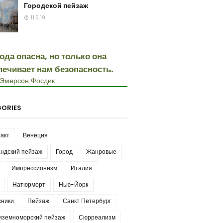
Городской пейзаж
11.5.19
ода опасна, но только она
печивает нам безопасность.
 Эмерсон Фосдик
ORIES
акт
Венеция
ндский пейзаж
Город
Жанровые
Импрессионизм
Италия
Натюрморт
Нью-Йорк
сники
Пейзаж
Санкт Петербург
иземноморский пейзаж
Сюрреализм