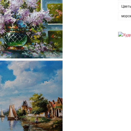
Цвет
морс