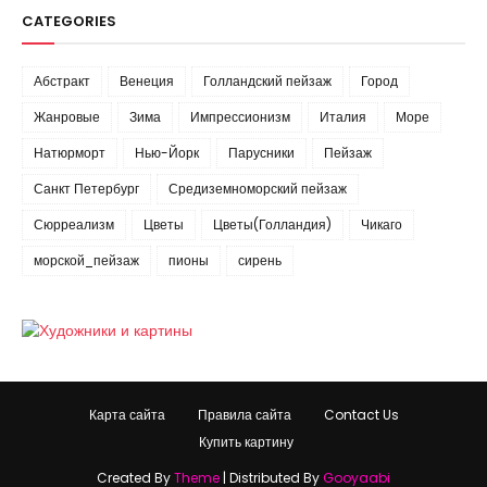
CATEGORIES
Абстракт
Венеция
Голландский пейзаж
Город
Жанровые
Зима
Импрессионизм
Италия
Море
Натюрморт
Нью-Йорк
Парусники
Пейзаж
Санкт Петербург
Средиземноморский пейзаж
Сюрреализм
Цветы
Цветы(Голландия)
Чикаго
морской_пейзаж
пионы
сирень
Карта сайта
Правила сайта
Contact Us
Купить картину
Created By
Theme
| Distributed By
Gooyaabi