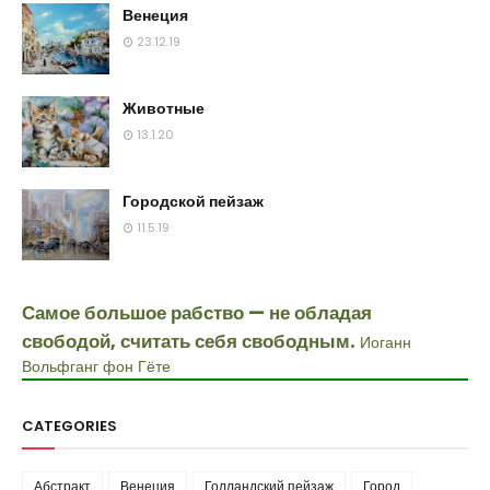
Венеция
23.12.19
Животные
13.1.20
Городской пейзаж
11.5.19
Самое большое рабство — не обладая
свободой, считать себя свободным.
Иоганн
Вольфганг фон Гёте
CATEGORIES
Абстракт
Венеция
Голландский пейзаж
Город