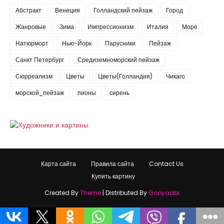
Абстракт
Венеция
Голландский пейзаж
Город
Жанровые
Зима
Импрессионизм
Италия
Море
Натюрморт
Нью-Йорк
Парусники
Пейзаж
Санкт Петербург
Средиземноморский пейзаж
Сюрреализм
Цветы
Цветы(Голландия)
Чикаго
морской_пейзаж
пионы
сирень
Карта сайта
Правила сайта
Contact Us
Купить картину
Created By
Theme
| Distributed By
Gooyaabi