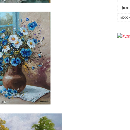
Цвет
морс