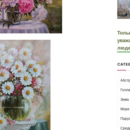
Толь
уваж
люде
CATEG
Абстр
Голла
Зима
Море
Пару
Сред