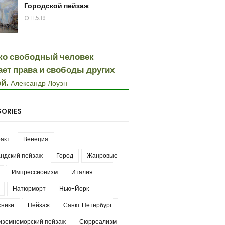
Городской пейзаж
11.5.19
ко свободный человек
ает права и свободы других
й.
Александр Лоуэн
ORIES
акт
Венеция
ндский пейзаж
Город
Жанровые
Импрессионизм
Италия
Натюрморт
Нью-Йорк
сники
Пейзаж
Санкт Петербург
иземноморский пейзаж
Сюрреализм