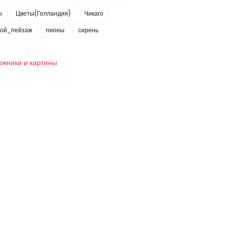
ы
Цветы(Голландия)
Чикаго
кой_пейзаж
пионы
сирень