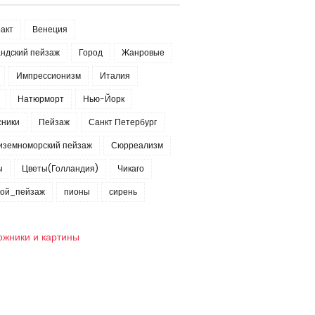
акт
Венеция
ндский пейзаж
Город
Жанровые
Импрессионизм
Италия
Натюрморт
Нью-Йорк
сники
Пейзаж
Санкт Петербург
иземноморский пейзаж
Сюрреализм
ы
Цветы(Голландия)
Чикаго
кой_пейзаж
пионы
сирень