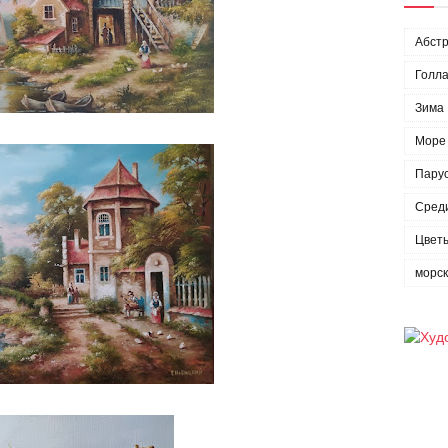
Абстр
Голла
Зима
Море
Пару
Сред
Цвет
морс