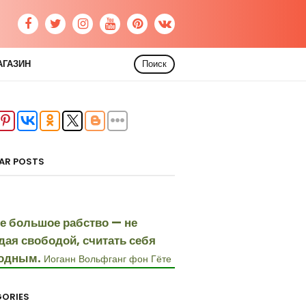
АГАЗИН
Поиск
AR POSTS
е большое рабство — не
дая свободой, считать себя
одным.
Иоганн Вольфганг фон Гёте
ORIES