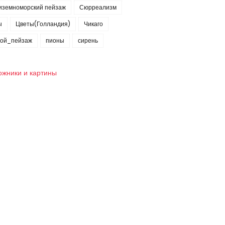
иземноморский пейзаж
Сюрреализм
ы
Цветы(Голландия)
Чикаго
кой_пейзаж
пионы
сирень