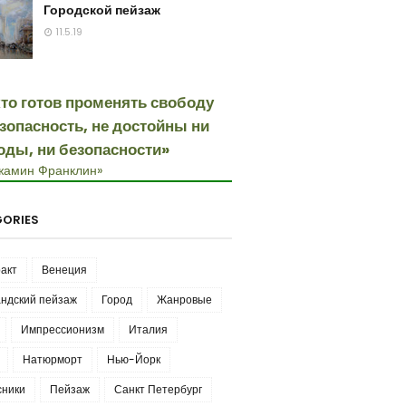
Городской пейзаж
11.5.19
кто готов променять свободу
езопасность, не достойны ни
оды, ни безопасности»
жамин Франклин»
ORIES
акт
Венеция
ндский пейзаж
Город
Жанровые
Импрессионизм
Италия
Натюрморт
Нью-Йорк
сники
Пейзаж
Санкт Петербург