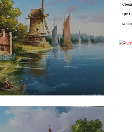
Сред
Цвет
морс