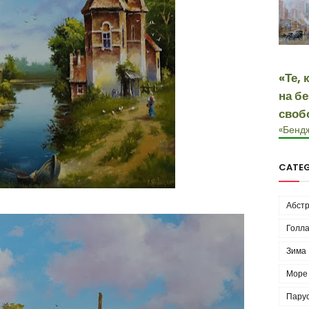
«Те, 
на б
своб
«Бенд
CATEG
Абстр
Голла
Зима
Море
Пару