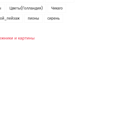
ы
Цветы(Голландия)
Чикаго
кой_пейзаж
пионы
сирень