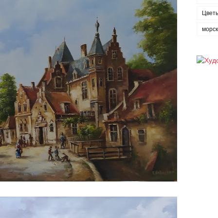
Цвет
морс