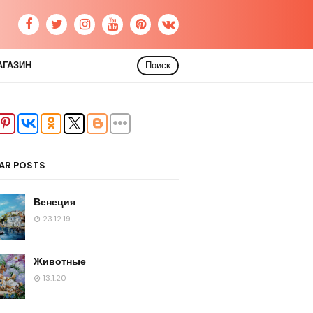
АГАЗИН
Поиск
AR POSTS
Венеция
23.12.19
Животные
13.1.20