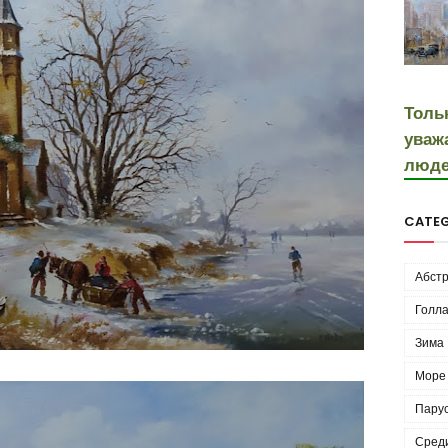
Толь
уваж
люде
CATEG
Абстр
Голла
Зима
Море
Пару
Сред