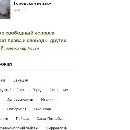
Городской пейзаж
11.5.19
ко свободный человек
ает права и свободы других
й.
Александр Лоуэн
ORIES
акт
Венеция
ндский пейзаж
Город
Жанровые
Импрессионизм
Италия
Натюрморт
Нью-Йорк
сники
Пейзаж
Санкт Петербург
иземноморский пейзаж
Сюрреализм