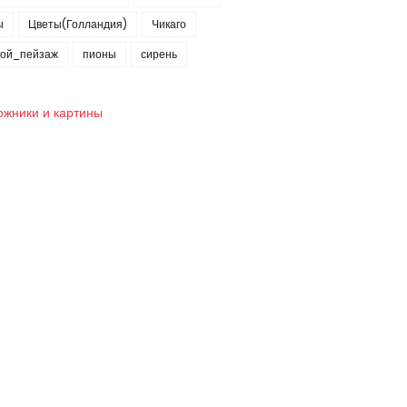
ы
Цветы(Голландия)
Чикаго
кой_пейзаж
пионы
сирень