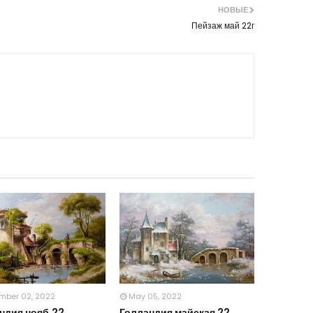
НОВЫЕ
Пейзаж май 22г
mber 02, 2022
May 05, 2022
ндия нояб.22
Голландия майская 22