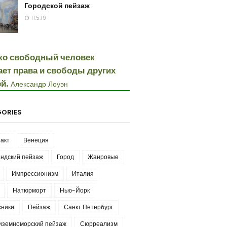
Городской пейзаж
11.5.19
ко свободный человек
ает права и свободы других
й.
Александр Лоуэн
ORIES
акт
Венеция
ндский пейзаж
Город
Жанровые
Импрессионизм
Италия
Натюрморт
Нью-Йорк
сники
Пейзаж
Санкт Петербург
иземноморский пейзаж
Сюрреализм