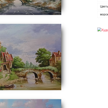
Цвет
морс