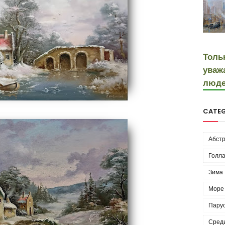
Толь
уваж
люде
CATEG
Абстр
Голла
Зима
Море
Пару
Сред