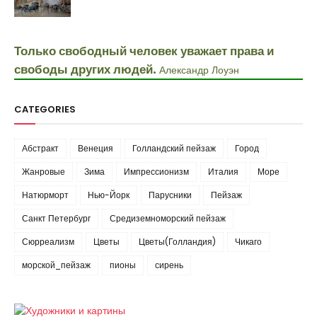
Только свободный человек уважает права и
свободы других людей.
Александр Лоуэн
CATEGORIES
Абстракт
Венеция
Голландский пейзаж
Город
Жанровые
Зима
Импрессионизм
Италия
Море
Натюрморт
Нью-Йорк
Парусники
Пейзаж
Санкт Петербург
Средиземноморский пейзаж
Сюрреализм
Цветы
Цветы(Голландия)
Чикаго
морской_пейзаж
пионы
сирень