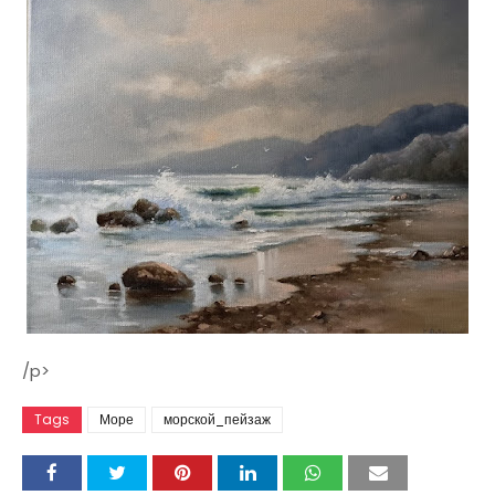
/p>
Tags
Море
морской_пейзаж