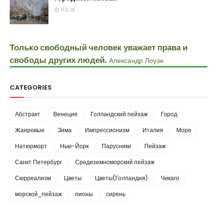
11.5.19
Только свободный человек уважает права и
свободы других людей.
Александр Лоуэн
CATEGORIES
Абстракт
Венеция
Голландский пейзаж
Город
Жанровые
Зима
Импрессионизм
Италия
Море
Натюрморт
Нью-Йорк
Парусники
Пейзаж
Санкт Петербург
Средиземноморский пейзаж
Сюрреализм
Цветы
Цветы(Голландия)
Чикаго
морской_пейзаж
пионы
сирень