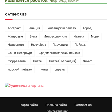
называется работой.
«Бертольд Брехт»
CATEGORIES
Абстракт
Венеция
Голландский пейзаж
Город
Жанровые
Зима
Импрессионизм
Италия
Море
Натюрморт
Нью-Йорк
Парусники
Пейзаж
Санкт Петербург
Средиземноморский пейзаж
Сюрреализм
Цветы
Цветы(Голландия)
Чикаго
морской_пейзаж
пионы
сирень
Карта сайта
Правила сайта
Contact Us
Купить картину