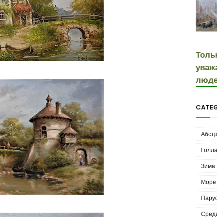
Толь
уваж
люде
CATEG
Абстр
Голла
Зима
Море
Пару
Сред