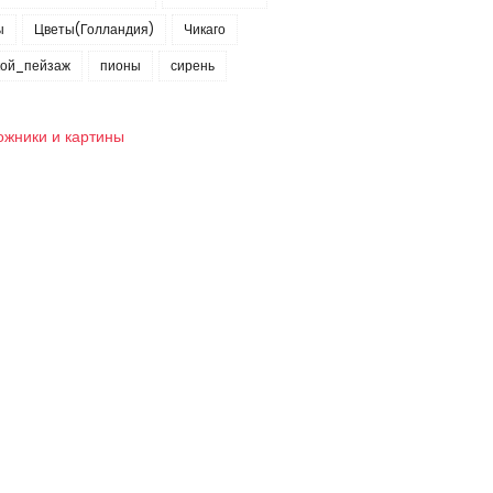
ы
Цветы(Голландия)
Чикаго
кой_пейзаж
пионы
сирень