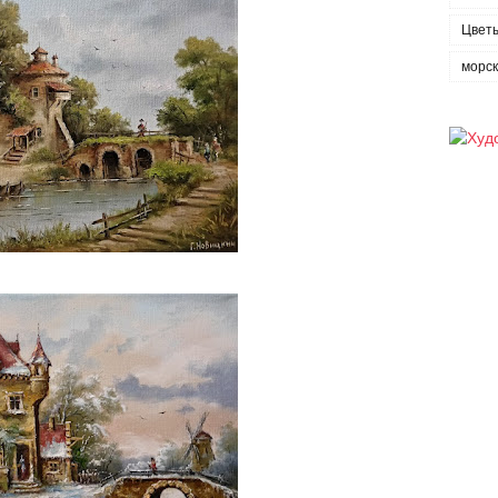
Цвет
морс