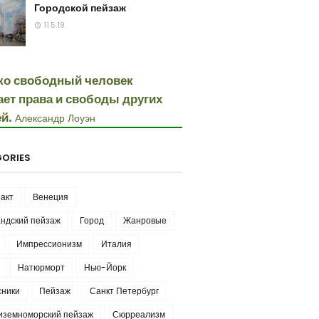
Городской пейзаж
11.5.19
ко свободный человек
ает права и свободы других
й.
Александр Лоуэн
ORIES
акт
Венеция
ндский пейзаж
Город
Жанровые
Импрессионизм
Италия
Натюрморт
Нью-Йорк
сники
Пейзаж
Санкт Петербург
иземноморский пейзаж
Сюрреализм